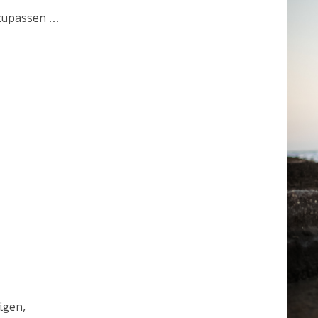
nzupassen …
igen,