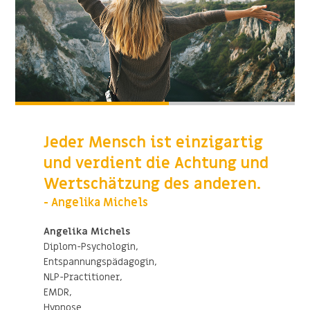
Jeder Mensch ist einzigartig
und verdient die Achtung und
Wertschätzung des anderen.
- Angelika Michels
Angelika Michels
Diplom-Psychologin,
Entspannungspädagogin,
NLP-Practitioner,
EMDR,
Hypnose