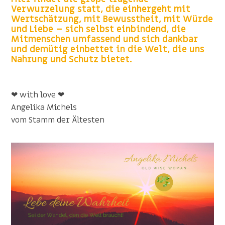
Verwurzelung statt, die einhergeht mit
Wertschätzung, mit Bewusstheit, mit Würde
und Liebe – sich selbst einbindend, die
Mitmenschen umfassend und sich dankbar
und demütig einbettet in die Welt, die uns
Nahrung und Schutz bietet.
❤ with love ❤
Angelika Michels
vom Stamm der Ältesten